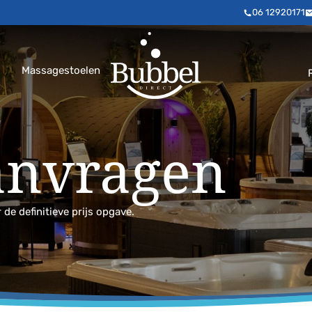
06 12920171
Massagestoelen
anvragen
e definitieve prijs opgave.