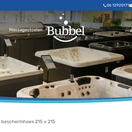
06 12920171
Massagestoelen
e beschermhoes 215 x 215