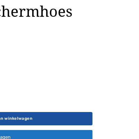
schermhoes
an winkelwagen
ragen