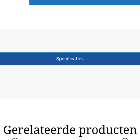
215
x
215
aantal
Specificaties
Gerelateerde producten