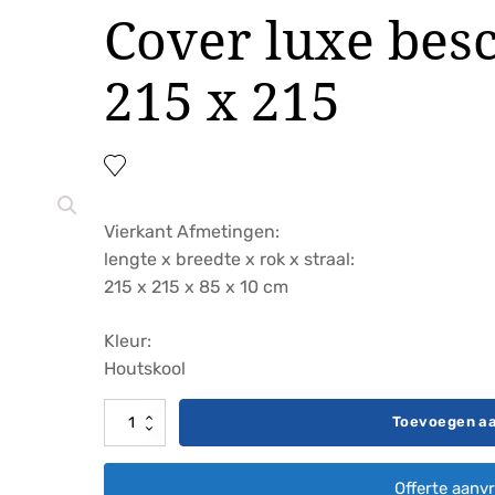
Cover luxe be
215 x 215
Vierkant Afmetingen:
lengte x breedte x rok x straal:
215 x 215 x 85 x 10 cm
Kleur:
Houtskool
Cover
Toevoegen a
luxe
beschermhoes
Offerte aanv