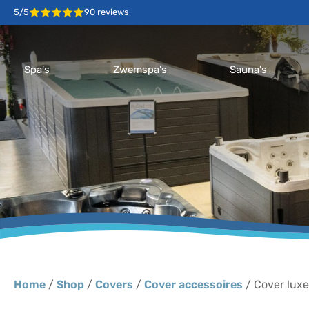
5/5
90 reviews
Spa's
Zwemspa's
Sauna's
Home
/
Shop
/
Covers
/
Cover accessoires
/ Cover lux