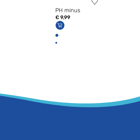
PH minus
€
9,99
s