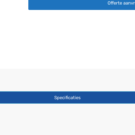
Offerte aanv
aantal
Specificaties