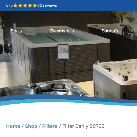
5/5
90 reviews
Spa's
Zwemspa's
Sauna's
Home
/
Shop
/
Filters
/ Filter Darlly SC703