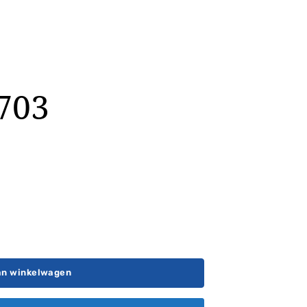
C703
an winkelwagen