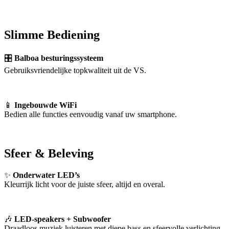
Slimme Bediening
🎛
Balboa besturingssysteem
Gebruiksvriendelijke topkwaliteit uit de VS.
📱
Ingebouwde WiFi
Bedien alle functies eenvoudig vanaf uw smartphone.
Sfeer & Beleving
✨
Onderwater LED’s
Kleurrijk licht voor de juiste sfeer, altijd en overal.
🎶
LED-speakers + Subwoofer
Draadloos muziek luisteren met diepe bass en sfeervolle verlichting.