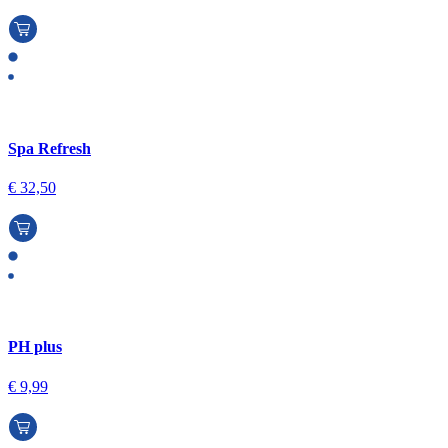
Spa Refresh
€
32,50
PH plus
€
9,99