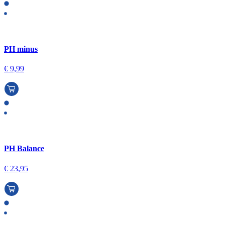
PH minus
€
9,99
PH Balance
€
23,95