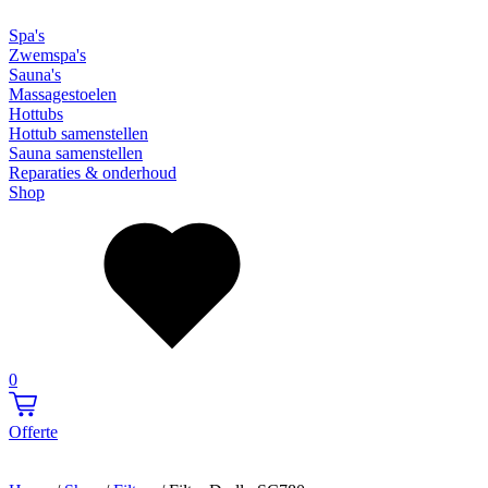
Spa's
Zwemspa's
Sauna's
Massagestoelen
Hottubs
Hottub samenstellen
Sauna samenstellen
Reparaties & onderhoud
Shop
0
Offerte