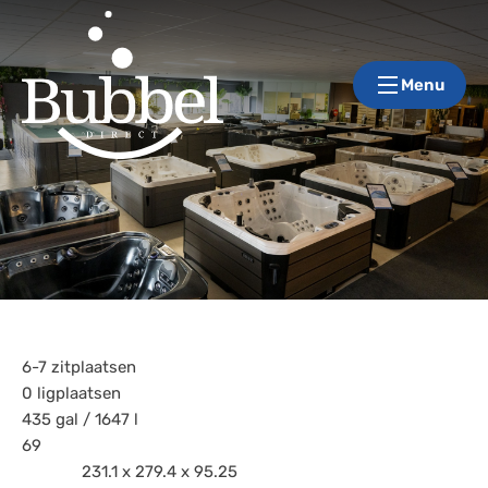
Menu
6-7 zitplaatsen
0 ligplaatsen
435 gal / 1647 l
69
231.1 x 279.4 x 95.25