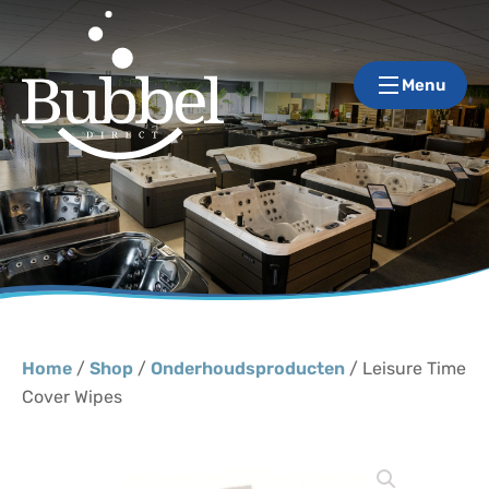
Menu
Home
/
Shop
/
Onderhoudsproducten
/ Leisure Time
Cover Wipes