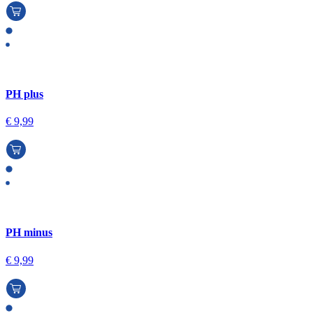
PH plus
€
9,99
PH minus
€
9,99