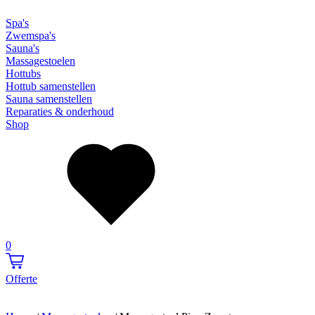
Spa's
Zwemspa's
Sauna's
Massagestoelen
Hottubs
Hottub samenstellen
Sauna samenstellen
Reparaties & onderhoud
Shop
0
Offerte