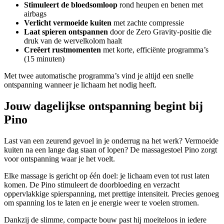
Stimuleert de bloedsomloop
rond heupen en benen met
airbags
Verlicht vermoeide kuiten
met zachte compressie
Laat spieren ontspannen
door de Zero Gravity-positie die
druk van de wervelkolom haalt
Creëert rustmomenten
met korte, efficiënte programma’s
(15 minuten)
Met twee automatische programma’s vind je altijd een snelle
ontspanning wanneer je lichaam het nodig heeft.
Jouw dagelijkse ontspanning begint bij
Pino
Last van een zeurend gevoel in je onderrug na het werk? Vermoeide
kuiten na een lange dag staan of lopen? De massagestoel Pino zorgt
voor ontspanning waar je het voelt.
Elke massage is gericht op één doel: je lichaam even tot rust laten
komen. De Pino stimuleert de doorbloeding en verzacht
oppervlakkige spierspanning, met prettige intensiteit. Precies genoeg
om spanning los te laten en je energie weer te voelen stromen.
Dankzij de slimme, compacte bouw past hij moeiteloos in iedere