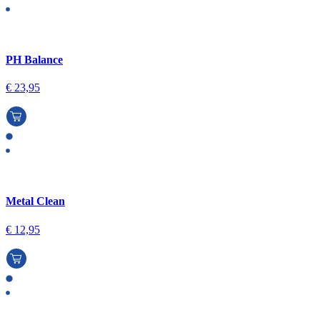
PH Balance
€
23,95
Metal Clean
€
12,95