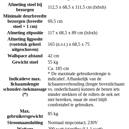
Afmeting stoel bij
112,5 x 68,5 x 111,5 cm (lxbxh)
bezorgen
Minimale deurbreedte
bezorgen (breedte
69,5 cm
stoel + 1 cm)
Afmeting zitpositie
117 x 68,5 x 89 cm (lxbxh)
Afmeting ligposite
(voetstuk geheel
165 (n.v.t.) x 68,5 x 75
uitgeschoven)
Wallspace afstand
42 cm
Gewicht stoel
55 kg
Ca. 185 cm
* De maximale gebruikerslengte is
Indicatieve max.
indicatief. Afhankelijk van de
lichaamslengte
lichaamsverhouding (lengte bovenlichaam
schouder-/nekmassage
vs. onderlichaam) kunnen de benen iets
(*)
minder strekken of de rollers de nek net
niet bereiken, maar de stoel blijft
comfortabel te gebruiken.
Max.
85 kg
gebruikersgewicht
Stroomaansluiting
Normaal stopcontact; 230V
Wattage
200 watt (standby: 0,1-1 watt)