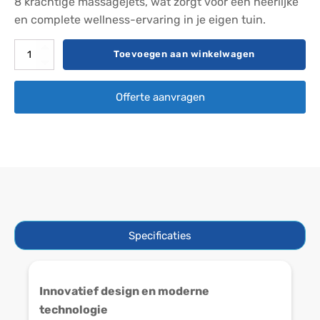
8 krachtige massagejets, wat zorgt voor een heerlijke
en complete wellness-ervaring in je eigen tuin.
MSpa
Toevoegen aan winkelwagen
Oslo
frame
Offerte aanvragen
spa
6
pers.
aantal
Specificaties
Innovatief design en moderne
technologie