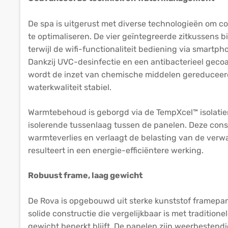
De spa is uitgerust met diverse technologieën om co
te optimaliseren. De vier geïntegreerde zitkussens 
terwijl de wifi-functionaliteit bediening via smartp
Dankzij UVC-desinfectie en een antibacterieel geco
wordt de inzet van chemische middelen gereduceerd 
waterkwaliteit stabiel.
Warmtebehoud is geborgd via de TempXcel™ isolatie
isolerende tussenlaag tussen de panelen. Deze cons
warmteverlies en verlaagt de belasting van de ver
resulteert in een energie-efficiëntere werking.
Robuust frame, laag gewicht
De Rova is opgebouwd uit sterke kunststof framepan
solide constructie die vergelijkbaar is met traditionele
gewicht beperkt blijft. De panelen zijn weerbestend