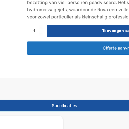
bezetting van vier personen geadviseerd. Het s
hydromassagejets, waardoor de Rova een volle
voor zowel particulier als kleinschalig professi
MSpa
Toevoegen a
Rova
frame
Offerte aanv
spa
6
pers.
aantal
Specificaties