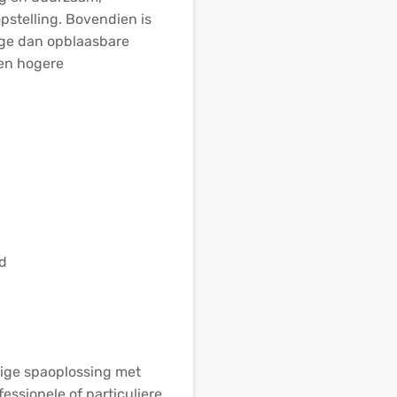
pstelling. Bovendien is
age dan opblaasbare
 en hogere
d
nige spaoplossing met
essionele of particuliere