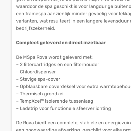
waardoor de spa geschikt is voor langdurige buiteno
een framespa aanzienlijk minder gevoelig voor lekk
varianten, wat resulteert in een langere levensduur
bedrijfszekerheid.
Compleet geleverd en direct inzetbaar
De MSpa Rova wordt geleverd met:
– 2 filtercartridges en een filterhouder
– Chloordispenser
– Stevige spa-cover
– Opblaasbare coverdeksel voor extra warmtebehou
– Thermisch grondzeil
– TempXcel™ isolerende tussenlaag
– Ledstrip voor functionele sfeerverlichting
De Rova biedt een complete, stabiele en energiezui
een hoogwaardige afwerking, geschikt voor elke prof