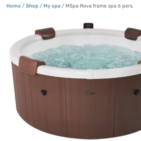
Home
/
Shop
/
My spa
/ MSpa Rova frame spa 6 pers.