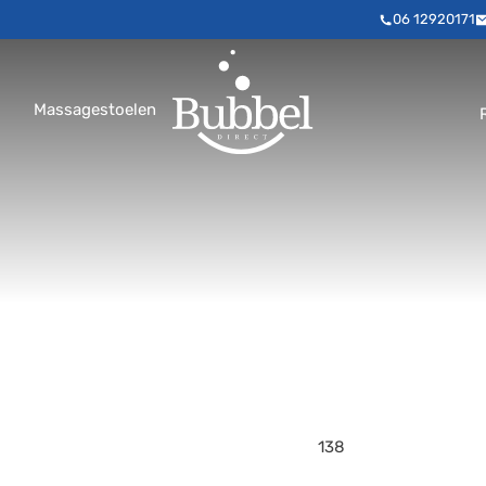
06 12920171
Massagestoelen
138