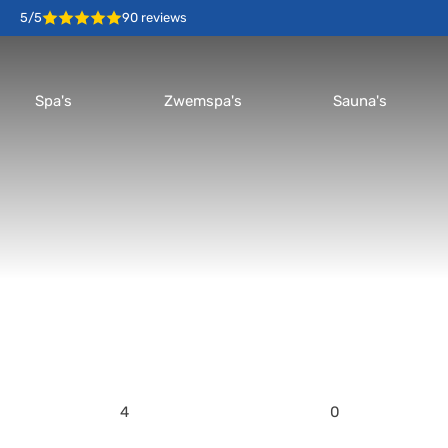
5/5
90 reviews
Spa's
Zwemspa's
Sauna's
4
0