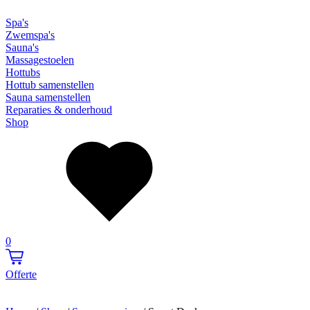
Spa's
Zwemspa's
Sauna's
Massagestoelen
Hottubs
Hottub samenstellen
Sauna samenstellen
Reparaties & onderhoud
Shop
0
Offerte