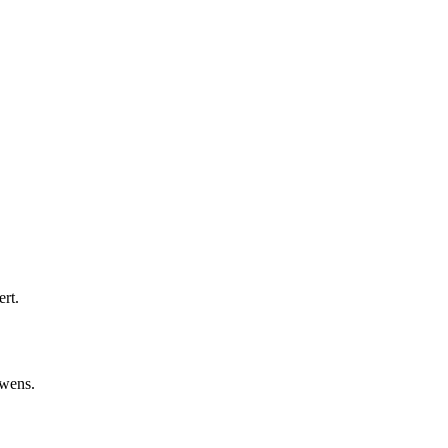
ert.
 wens.