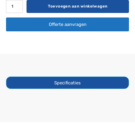
Spa
Toevoegen aan winkelwagen
Cover
220
Offerte aanvragen
x
220
aantal
Specificaties