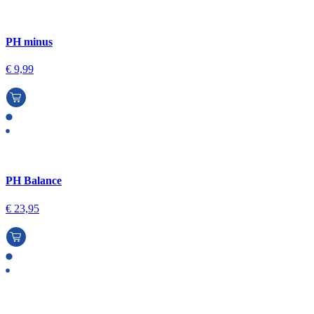
PH minus
€
9,99
PH Balance
€
23,95