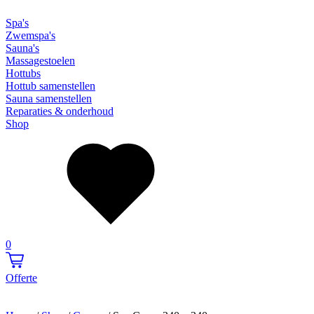
Spa's
Zwemspa's
Sauna's
Massagestoelen
Hottubs
Hottub samenstellen
Sauna samenstellen
Reparaties & onderhoud
Shop
0
Offerte