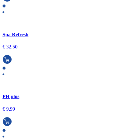
Spa Refresh
€
32,50
PH plus
€
9,99