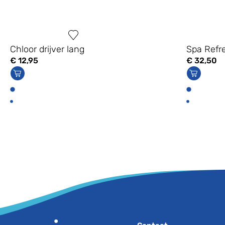
Chloor drijver lang
Spa Refr
€
12,95
€
32,50