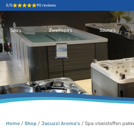
5/5
90 reviews
Spa's
Zwemspa's
Sauna's
Home
/
Shop
/
Jacuzzi Aroma's
/ Spa vloeistoffen pakk