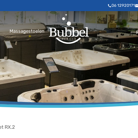
06 12920171
Massagestoelen
et RX.2