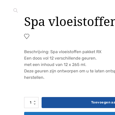
Spa vloeistoffe
Beschrijving: Spa vloeistoffen pakket RX
Een doos vol 12 verschillende geuren.
met een inhoud van 12 x 265 ml.
Deze geuren zijn ontworpen om u te laten ont
herstellen.
Spa
Toevoegen a
vloeistoffen
pakket