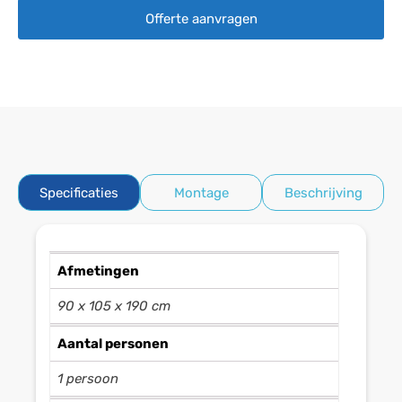
persoons
Offerte aanvragen
Infrarood
sauna
aantal
Specificaties
Montage
Beschrijving
Afmetingen
90 x 105 x 190 cm
Aantal personen
1 persoon