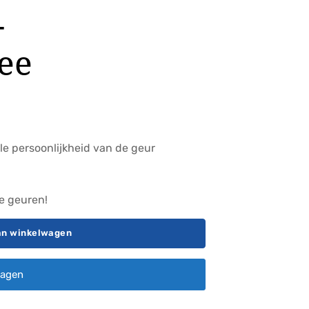
-
ee
le persoonlijkheid van de geur
re geuren!
an winkelwagen
ragen