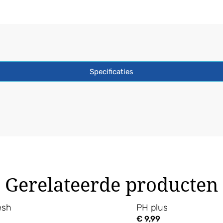
Zee
aantal
Specificaties
Gerelateerde producten
esh
PH plus
€
9,99