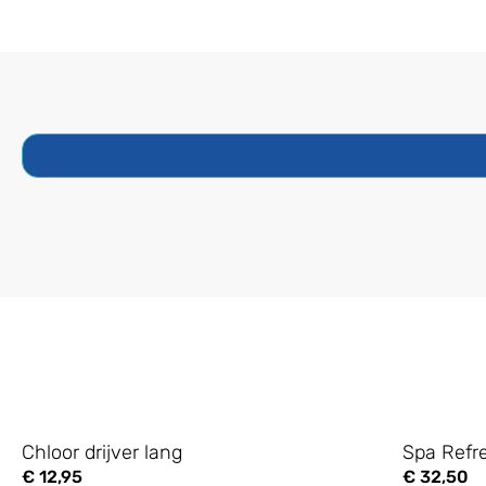
Chloor drijver lang
Spa Refr
€
12,95
€
32,50