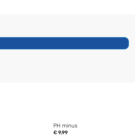
PH minus
€
9,99