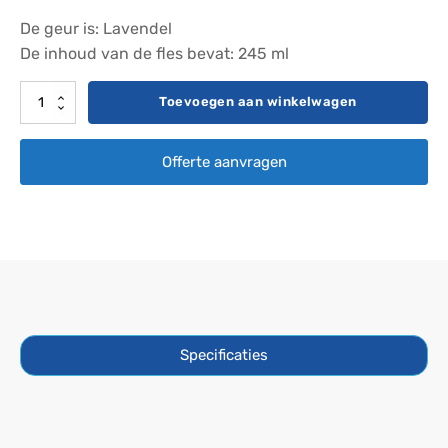
De geur is: Lavendel
De inhoud van de fles bevat: 245 ml
Vloeibare
Toevoegen aan winkelwagen
aroma
-
Offerte aanvragen
Lavendel
aantal
Specificaties