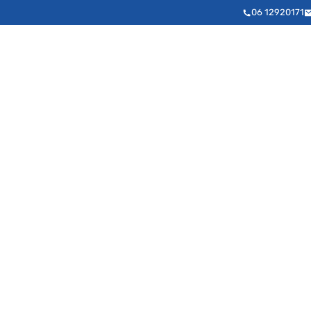
06 12920171
Massagestoelen
e zich aanpast aan jouw lichaam en