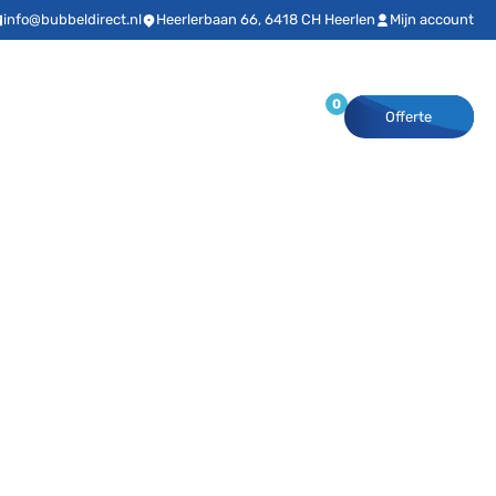
info@bubbeldirect.nl
Heerlerbaan 66, 6418 CH Heerlen
Mijn account
0
Reparaties & onderhoud
Shop
Offerte