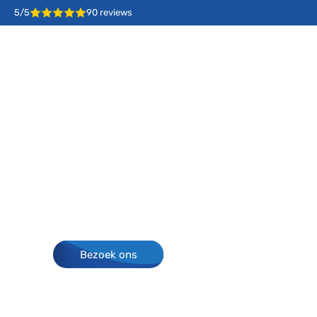
5/5
90 reviews
Spa's
Zwemspa's
Sauna's
Fox Spa
Ervaar ultieme ontspanning met een massagestoel di
levensstijl.
Bezoek ons