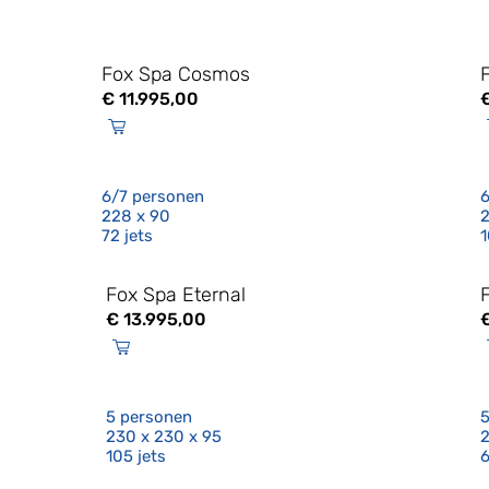
Fox Spa Cosmos
€
11.995,00
6/7 personen
6
228 x 90
2
72 jets
1
Fox Spa Eternal
€
13.995,00
5 personen
5
230 x 230 x 95
2
105 jets
6