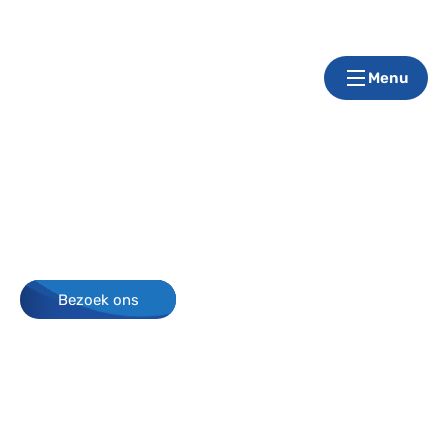
Menu
Plastic Glazen
Ervaar ultieme ontspanning met een massagestoel die
zich aanpast aan jouw lichaam en levensstijl.
Bezoek ons