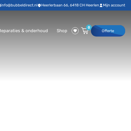
info@bubbeldirect.nl
Heerlerbaan 66, 6418 CH Heerlen
Mijn account
0
Reparaties & onderhoud
Shop
Offerte