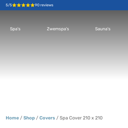
5/5
90 reviews
Spa's
Zwemspa's
Sauna's
Home
/
Shop
/
Covers
/ Spa Cover 210 x 210