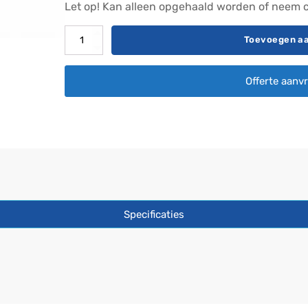
Let op! Kan alleen opgehaald worden of neem c
Spa
Toevoegen a
Cover
210
Offerte aanv
x
210
aantal
Specificaties