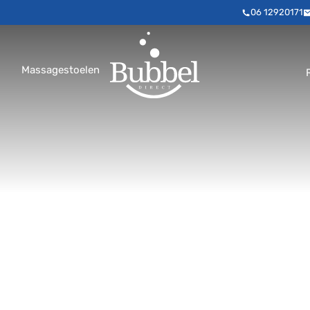
06 12920171
Massagestoelen