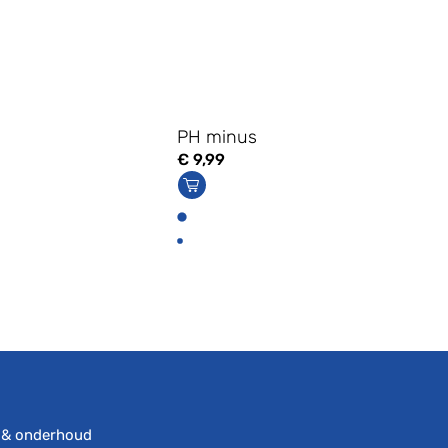
PH minus
€
9,99
s
 & onderhoud