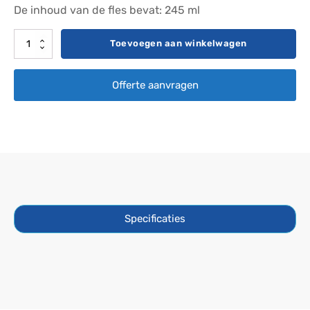
De inhoud van de fles bevat: 245 ml
Vloeibare
Toevoegen aan winkelwagen
aroma
-
Offerte aanvragen
Citrus
aantal
Specificaties