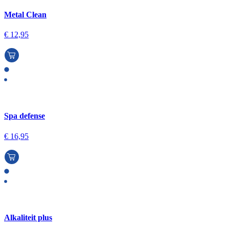
Metal Clean
€
12,95
Spa defense
€
16,95
Alkaliteit plus