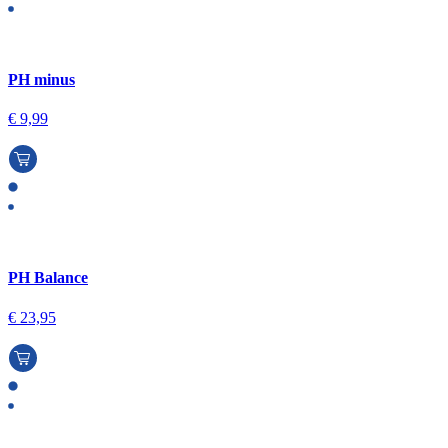
PH minus
€
9,99
PH Balance
€
23,95