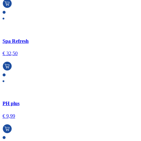
Spa Refresh
€
32,50
PH plus
€
9,99