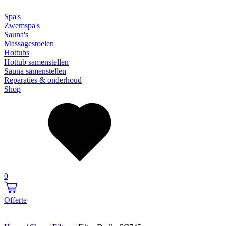
Spa's
Zwemspa's
Sauna's
Massagestoelen
Hottubs
Hottub samenstellen
Sauna samenstellen
Reparaties & onderhoud
Shop
0
Offerte